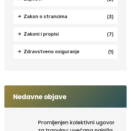
Zakon o strancima
(3)
Zakoni i propisi
(7)
Zdravstveno osiguranje
(1)
Nedavne objave
Promijenjen kolektivni ugovor
za trgovinu: uvećana najniža