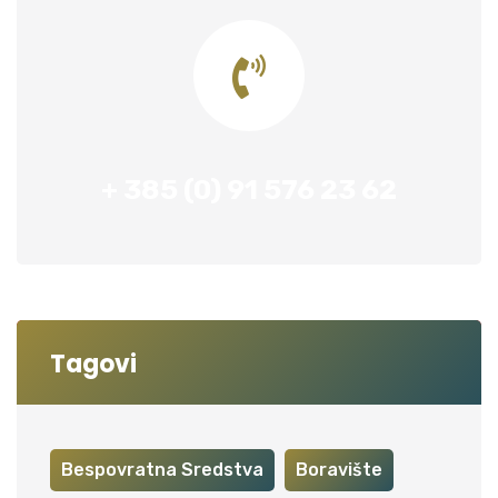
+ 385 (0) 91 576 23 62
Tagovi
Bespovratna Sredstva
Boravište