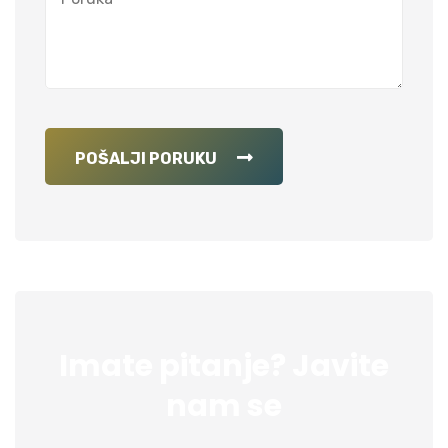
POŠALJI PORUKU
Imate pitanje? Javite
nam se