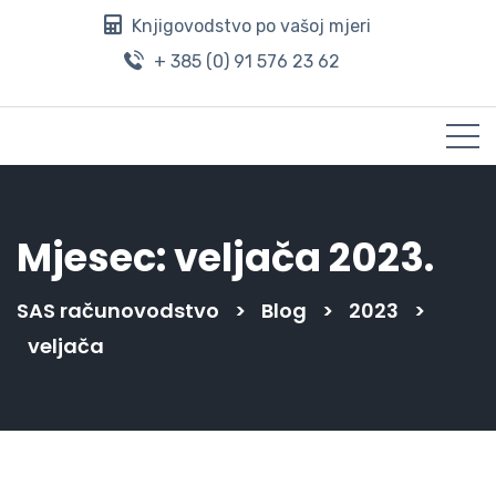
Knjigovodstvo po vašoj mjeri
+ 385 (0) 91 576 23 62
Mjesec:
veljača 2023.
SAS računovodstvo
>
Blog
>
2023
>
veljača