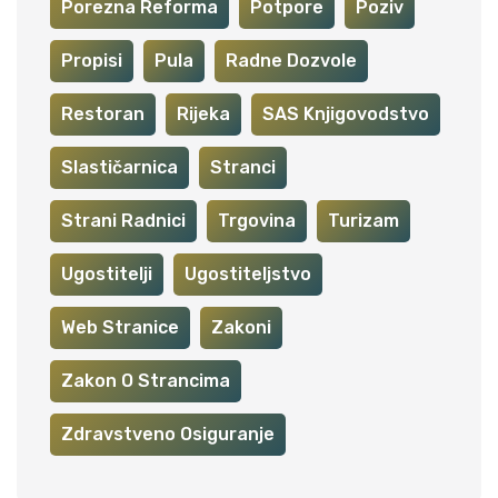
Porezna Reforma
Potpore
Poziv
Propisi
Pula
Radne Dozvole
Restoran
Rijeka
SAS Knjigovodstvo
Slastičarnica
Stranci
Strani Radnici
Trgovina
Turizam
Ugostitelji
Ugostiteljstvo
Web Stranice
Zakoni
Zakon O Strancima
Zdravstveno Osiguranje