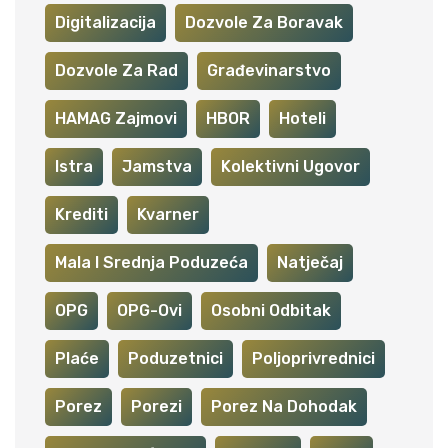
Digitalizacija
Dozvole Za Boravak
Dozvole Za Rad
Građevinarstvo
HAMAG Zajmovi
HBOR
Hoteli
Istra
Jamstva
Kolektivni Ugovor
Krediti
Kvarner
Mala I Srednja Poduzeća
Natječaj
OPG
OPG-Ovi
Osobni Odbitak
Plaće
Poduzetnici
Poljoprivrednici
Porez
Porezi
Porez Na Dohodak