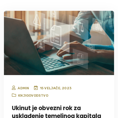
ADMIN
15 VELJAČE, 2023
KNJIGOVODSTVO
Ukinut je obvezni rok za
usklađenje temeljnog kapitala