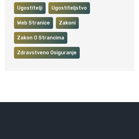
Ugostitelji
Ugostiteljstvo
Web Stranice
Zakoni
Zakon O Strancima
Zdravstveno Osiguranje