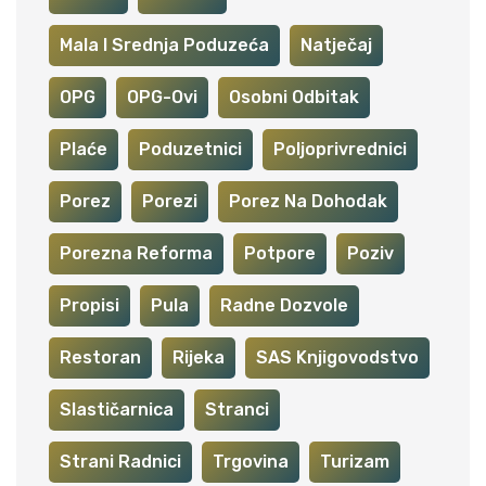
Mala I Srednja Poduzeća
Natječaj
OPG
OPG-Ovi
Osobni Odbitak
Plaće
Poduzetnici
Poljoprivrednici
Porez
Porezi
Porez Na Dohodak
Porezna Reforma
Potpore
Poziv
Propisi
Pula
Radne Dozvole
Restoran
Rijeka
SAS Knjigovodstvo
Slastičarnica
Stranci
Strani Radnici
Trgovina
Turizam