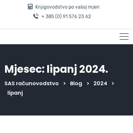
Knjigovodstvo po vašoj mjeri
+ 385 (0) 91 576 23 62
Mjesec:
lipanj 2024.
SAS računovodstvo
>
Blog
>
2024
>
lipanj