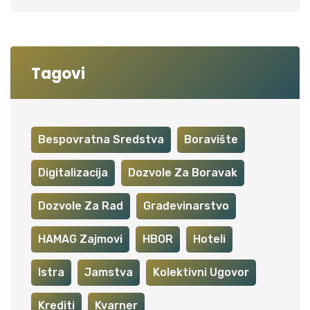
Tagovi
Bespovratna Sredstva
Boravište
Digitalizacija
Dozvole Za Boravak
Dozvole Za Rad
Građevinarstvo
HAMAG Zajmovi
HBOR
Hoteli
Istra
Jamstva
Kolektivni Ugovor
Krediti
Kvarner