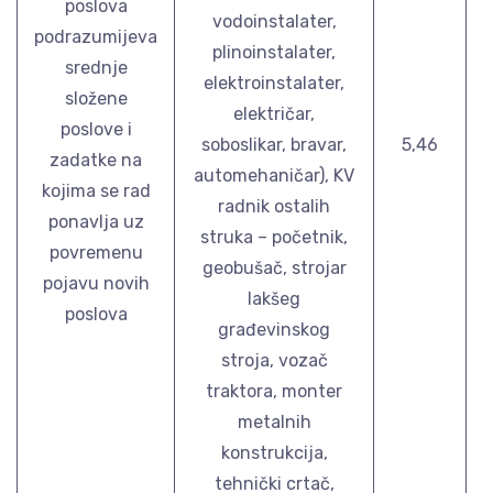
poslova
vodoinstalater,
podrazumijeva
plinoinstalater,
srednje
elektroinstalater,
složene
električar,
poslove i
soboslikar, bravar,
5,46
zadatke na
automehaničar), KV
kojima se rad
radnik ostalih
ponavlja uz
struka – početnik,
povremenu
geobušač, strojar
pojavu novih
lakšeg
poslova
građevinskog
stroja, vozač
traktora, monter
metalnih
konstrukcija,
tehnički crtač,