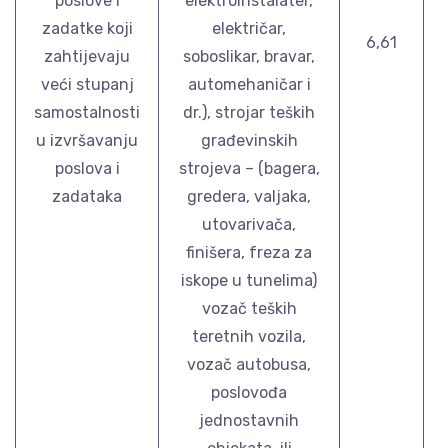
poslove i
elektroinstalater,
zadatke koji
električar,
6,61
zahtijevaju
soboslikar, bravar,
veći stupanj
automehaničar i
samostalnosti
dr.), strojar teških
u izvršavanju
građevinskih
poslova i
strojeva – (bagera,
zadataka
gredera, valjaka,
utovarivača,
finišera, freza za
iskope u tunelima)
vozač teških
teretnih vozila,
vozač autobusa,
poslovođa
jednostavnih