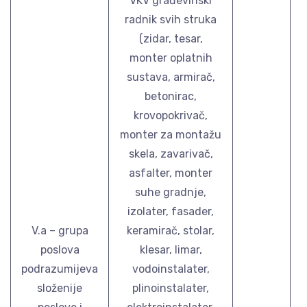
VKV građevinski
radnik svih struka
(zidar, tesar,
monter oplatnih
sustava, armirač,
betonirac,
krovopokrivač,
monter za montažu
skela, zavarivač,
asfalter, monter
suhe gradnje,
izolater, fasader,
V.a – grupa
keramirač, stolar,
poslova
klesar, limar,
podrazumijeva
vodoinstalater,
složenije
plinoinstalater,