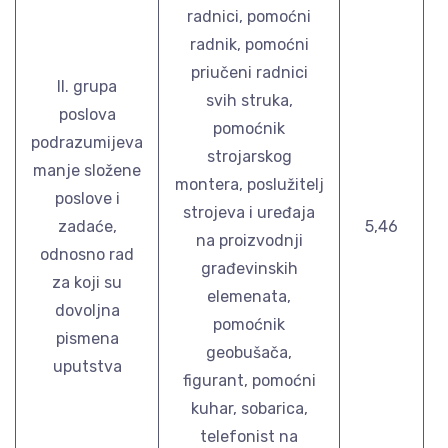
radnici, pomoćni
radnik, pomoćni
priučeni radnici
II. grupa
svih struka,
poslova
pomoćnik
podrazumijeva
strojarskog
manje složene
montera, poslužitelj
poslove i
strojeva i uređaja
zadaće,
5,46
na proizvodnji
odnosno rad
građevinskih
za koji su
elemenata,
dovoljna
pomoćnik
pismena
geobušača,
uputstva
figurant, pomoćni
kuhar, sobarica,
telefonist na