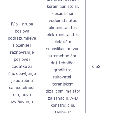
keramičar, stolar,
klesar, limar,
vodoinstalater,
IV.b – grupa
plinoinstalater,
poslova
elektroinstalater,
podrazumijeva
električar,
složenije i
soboslikar, bravar,
raznovrsnije
automehaničar i
poslove i
dr.), tehničar
zadatke za
6,32
gradilišta,
čije obavljanje
rukovatelj
je potrebna
toranjskom
samostalnost
dizalicom, majstor
u njihovu
za sanaciju A-B
izvršavanju
konstrukcija,
tehničar