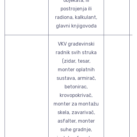
objekata, ili
postrojenja ili
radiona, kalkulant,
glavni knjigovođa
VKV građevinski
radnik svih struka
(zidar, tesar,
monter oplatnih
sustava, armirač,
betonirac,
krovopokrivač,
monter za montažu
skela, zavarivač,
asfalter, monter
suhe gradnje,