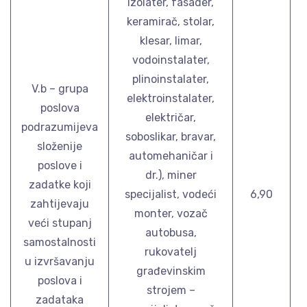
izolater, fasader,
keramirač, stolar,
klesar, limar,
vodoinstalater,
plinoinstalater,
V.b – grupa
elektroinstalater,
poslova
električar,
podrazumijeva
soboslikar, bravar,
složenije
automehaničar i
poslove i
dr.), miner
zadatke koji
specijalist, vodeći
6,90
zahtijevaju
monter, vozač
veći stupanj
autobusa,
samostalnosti
rukovatelj
u izvršavanju
građevinskim
poslova i
strojem –
zadataka