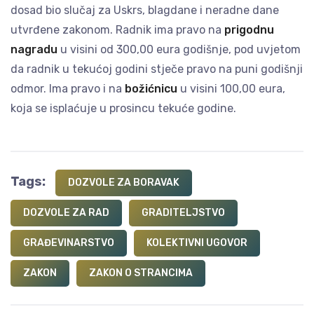
dosad bio slučaj za Uskrs, blagdane i neradne dane
utvrđene zakonom. Radnik ima pravo na
prigodnu
nagradu
u visini od 300,00 eura godišnje, pod uvjetom
da radnik u tekućoj godini stječe pravo na puni godišnji
odmor. Ima pravo i na
božićnicu
u visini 100,00 eura,
koja se isplaćuje u prosincu tekuće godine.
Tags:
DOZVOLE ZA BORAVAK
DOZVOLE ZA RAD
GRADITELJSTVO
GRAĐEVINARSTVO
KOLEKTIVNI UGOVOR
ZAKON
ZAKON O STRANCIMA