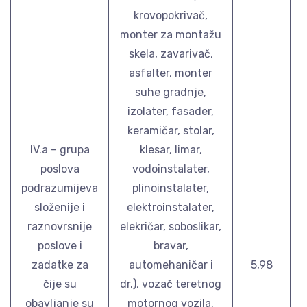
krovopokrivač,
monter za montažu
skela, zavarivač,
asfalter, monter
suhe gradnje,
izolater, fasader,
keramičar, stolar,
IV.a – grupa
klesar, limar,
poslova
vodoinstalater,
podrazumijeva
plinoinstalater,
složenije i
elektroinstalater,
raznovrsnije
elekričar, soboslikar,
poslove i
bravar,
zadatke za
automehaničar i
5,98
čije su
dr.), vozač teretnog
obavljanje su
motornog vozila,