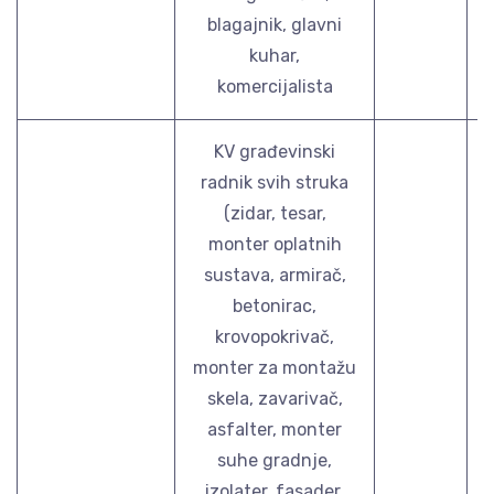
blagajnik, glavni
kuhar,
komercijalista
KV građevinski
radnik svih struka
(zidar, tesar,
monter oplatnih
sustava, armirač,
betonirac,
krovopokrivač,
monter za montažu
skela, zavarivač,
asfalter, monter
suhe gradnje,
izolater, fasader,